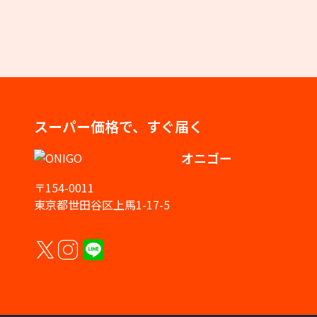
スーパー価格で、すぐ届く
オニゴー
〒154-0011
東京都世田谷区上馬1-17-5