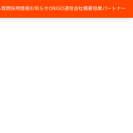
る質問
採用情報
お知らせ
ONIGO通信
会社概要
協業パートナー