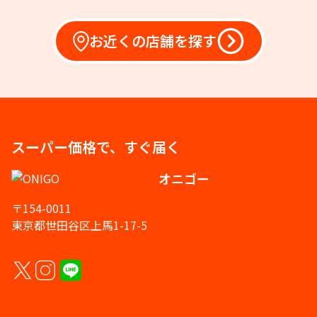
お近くの店舗を探す
スーパー価格で、すぐ届く
オニゴー
〒154-0011
東京都世田谷区上馬1-17-5