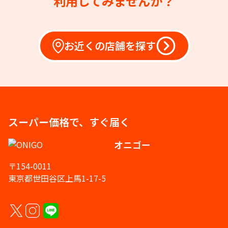
利用してみませんか？
お近くの店舗を探す
スーパー価格で、すぐ届く
オニゴー
〒154-0011
東京都世田谷区上馬1-17-5