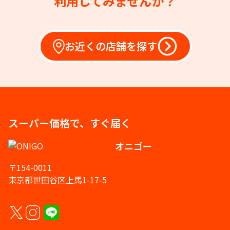
利用してみませんか？
お近くの店舗を探す
スーパー価格で、すぐ届く
オニゴー
〒154-0011
東京都世田谷区上馬1-17-5