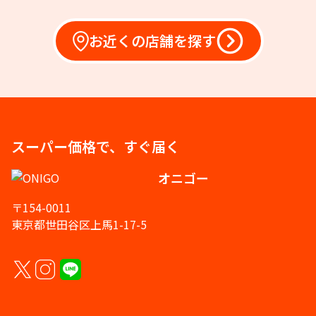
お近くの店舗を探す
スーパー価格で、すぐ届く
オニゴー
〒154-0011
東京都世田谷区上馬1-17-5