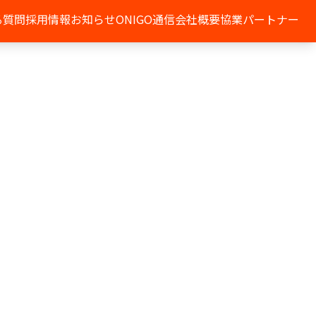
る質問
採用情報
お知らせ
ONIGO通信
会社概要
協業パートナー