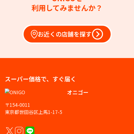
利用してみませんか？
お近くの店舗を探す
スーパー価格で、すぐ届く
オニゴー
〒154-0011
東京都世田谷区上馬1-17-5