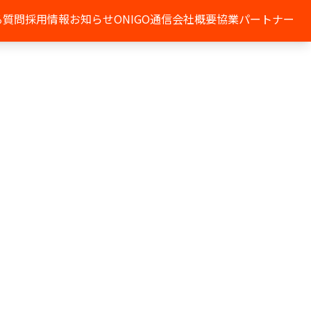
る質問
採用情報
お知らせ
ONIGO通信
会社概要
協業パートナー