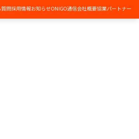
る質問
採用情報
お知らせ
ONIGO通信
会社概要
協業パートナー