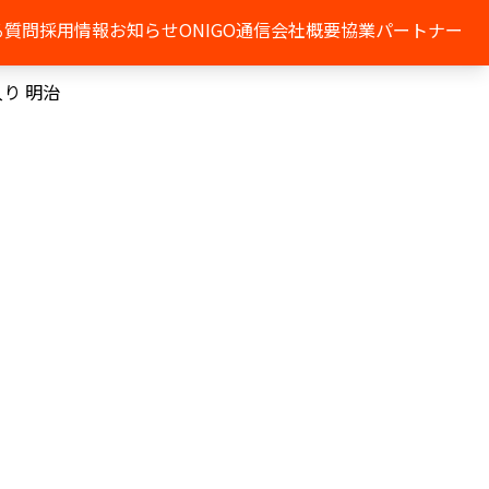
る質問
採用情報
お知らせ
ONIGO通信
会社概要
協業パートナー
り 明治