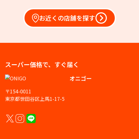
お近くの店舗を探す
スーパー価格で、すぐ届く
オニゴー
〒154-0011
東京都世田谷区上馬1-17-5