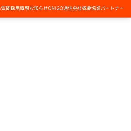
る質問
採用情報
お知らせ
ONIGO通信
会社概要
協業パートナー