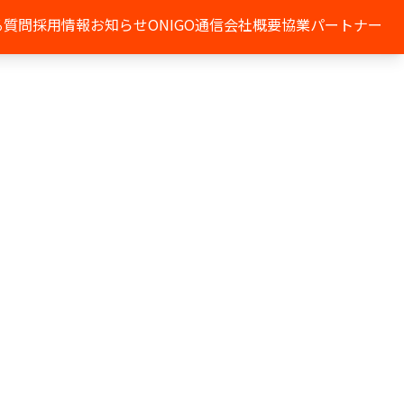
る質問
採用情報
お知らせ
ONIGO通信
会社概要
協業パートナー