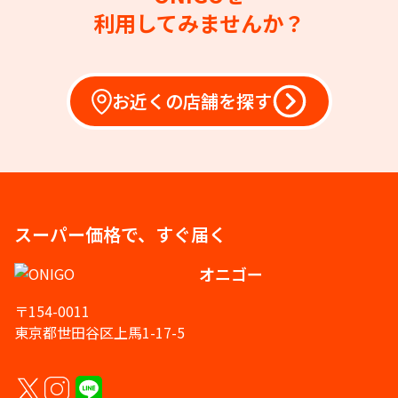
利用してみませんか？
お近くの店舗を探す
スーパー価格で、すぐ届く
オニゴー
〒154-0011
東京都世田谷区上馬1-17-5