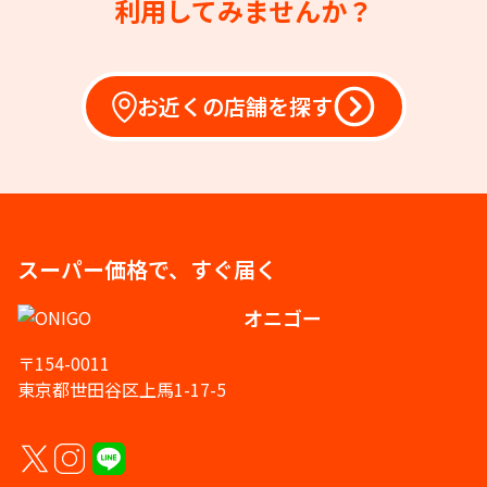
利用してみませんか？
お近くの店舗を探す
スーパー価格で、すぐ届く
オニゴー
〒154-0011
東京都世田谷区上馬1-17-5