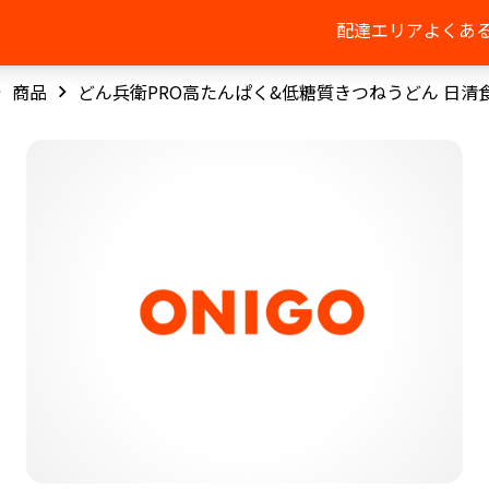
配達エリア
よくあ
商品
どん兵衛PRO高たんぱく&低糖質きつねうどん 日清