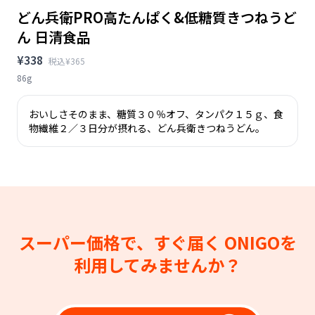
どん兵衛PRO高たんぱく&低糖質きつねうど
ん 日清食品
¥338
税込¥365
86g
おいしさそのまま、糖質３０％オフ、タンパク１５ｇ、食
物繊維２／３日分が摂れる、どん兵衛きつねうどん。
スーパー価格で、すぐ届く
ONIGOを
利用してみませんか？