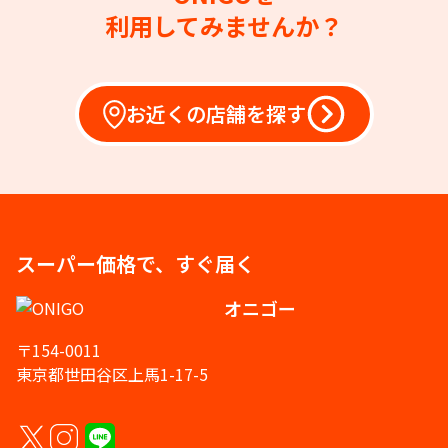
利用してみませんか？
お近くの店舗を探す
スーパー価格で、すぐ届く
オニゴー
〒154-0011
東京都世田谷区上馬1-17-5