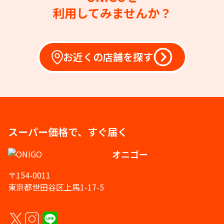
利用してみませんか？
お近くの店舗を探す
スーパー価格で、すぐ届く
オニゴー
〒154-0011
東京都世田谷区上馬1-17-5