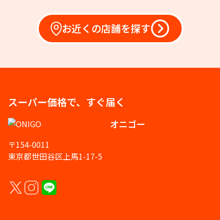
お近くの店舗を探す
スーパー価格で、すぐ届く
オニゴー
〒154-0011
東京都世田谷区上馬1-17-5