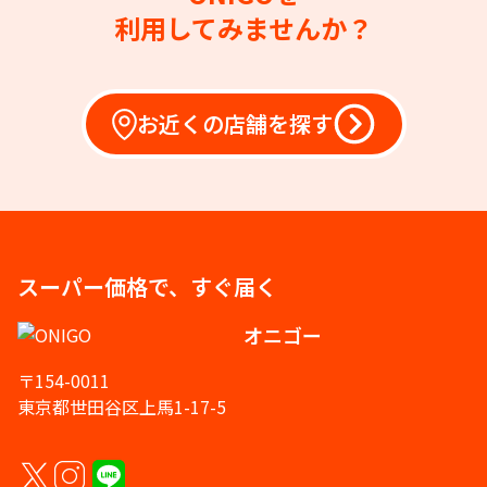
利用してみませんか？
お近くの店舗を探す
スーパー価格で、すぐ届く
オニゴー
〒154-0011
東京都世田谷区上馬1-17-5