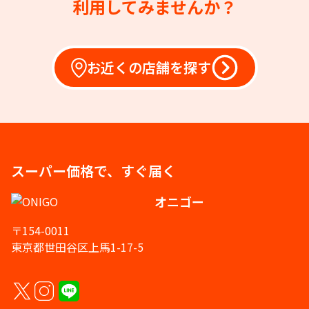
利用してみませんか？
お近くの店舗を探す
スーパー価格で、すぐ届く
オニゴー
〒154-0011
東京都世田谷区上馬1-17-5