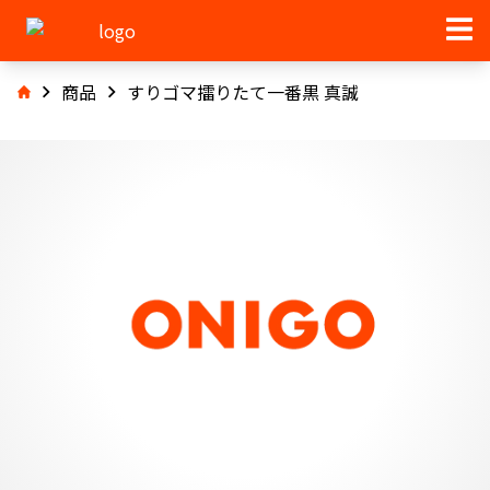
商品
すりゴマ擂りたて一番黒 真誠