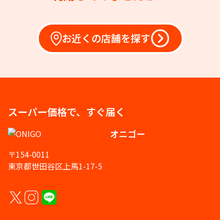
お近くの店舗を探す
スーパー価格で、すぐ届く
オニゴー
〒154-0011
東京都世田谷区上馬1-17-5