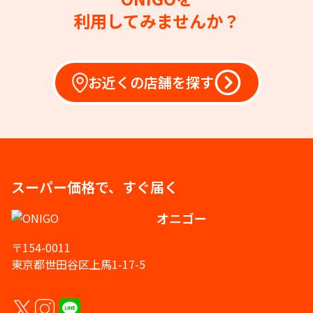
利用してみませんか？
お近くの店舗を探す
スーパー価格で、すぐ届く
オニゴー
〒154-0011
東京都世田谷区上馬1-17-5