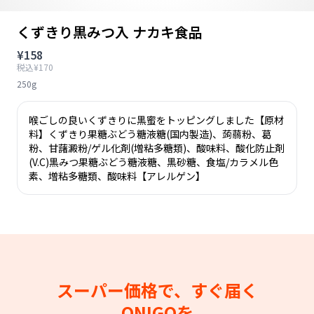
くずきり黒みつ入 ナカキ食品
¥158
税込¥170
250g
喉ごしの良いくずきりに黒蜜をトッピングしました【原材
料】くずきり果糖ぶどう糖液糖(国内製造)、蒟蒻粉、葛
粉、甘藷澱粉/ゲル化剤(増粘多糖類)、酸味料、酸化防止剤
(V.C)黒みつ果糖ぶどう糖液糖、黒砂糖、食塩/カラメル色
素、増粘多糖類、酸味料【アレルゲン】
スーパー価格で、すぐ届く
ONIGOを