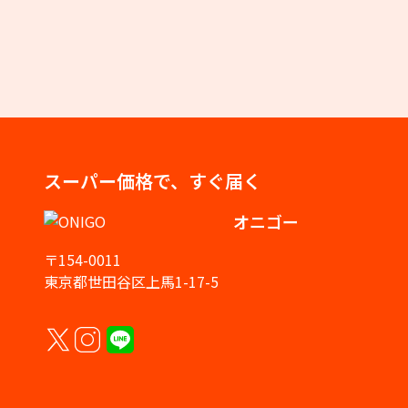
スーパー価格で、すぐ届く
オニゴー
〒154-0011
東京都世田谷区上馬1-17-5