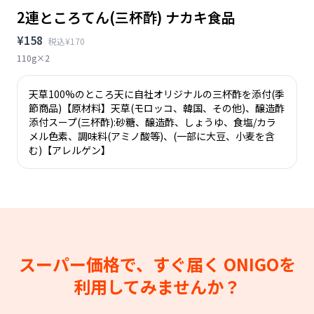
2連ところてん(三杯酢) ナカキ食品
¥158
税込¥170
110g×2
天草100%のところ天に自社オリジナルの三杯酢を添付(季
節商品)【原材料】天草(モロッコ、韓国、その他)、醸造酢
添付スープ(三杯酢):砂糖、醸造酢、しょうゆ、食塩/カラ
メル色素、調味料(アミノ酸等)、(一部に大豆、小麦を含
む)【アレルゲン】
スーパー価格で、すぐ届く
ONIGOを
利用してみませんか？