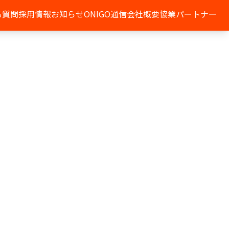
る質問
採用情報
お知らせ
ONIGO通信
会社概要
協業パートナー