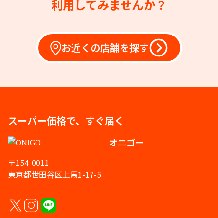
利用してみませんか？
お近くの店舗を探す
スーパー価格で、すぐ届く
オニゴー
〒154-0011
東京都世田谷区上馬1-17-5