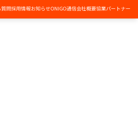
る質問
採用情報
お知らせ
ONIGO通信
会社概要
協業パートナー