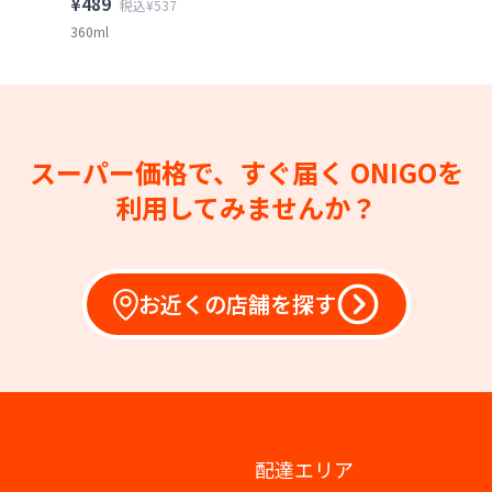
¥489
税込¥537
360ml
スーパー価格で、すぐ届く
ONIGOを
利用してみませんか？
お近くの店舗を探す
配達エリア