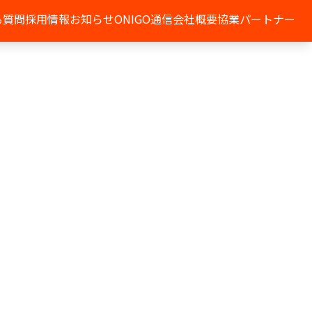
る質問
採用情報
お知らせ
ONIGO通信
会社概要
協業パートナー