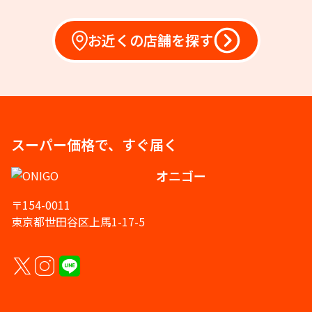
お近くの店舗を探す
スーパー価格で、すぐ届く
オニゴー
〒154-0011
東京都世田谷区上馬1-17-5