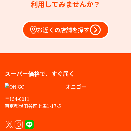
利用してみませんか？
お近くの店舗を探す
スーパー価格で、すぐ届く
オニゴー
〒154-0011
東京都世田谷区上馬1-17-5