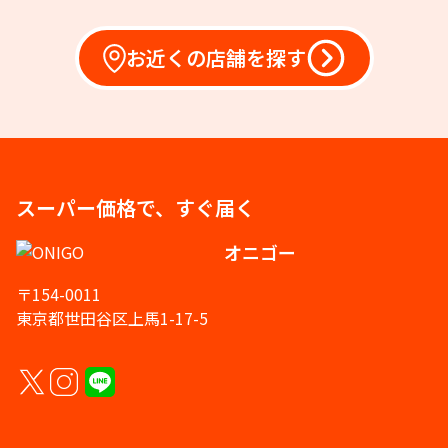
お近くの店舗を探す
スーパー価格で、すぐ届く
オニゴー
〒154-0011
東京都世田谷区上馬1-17-5