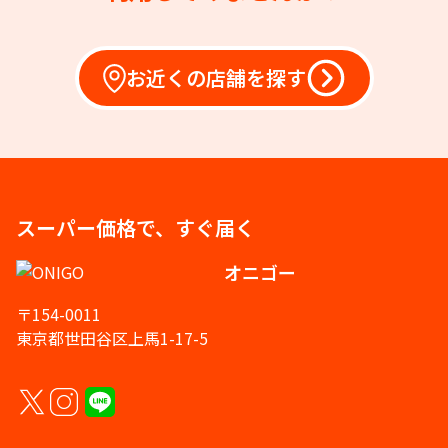
お近くの店舗を探す
スーパー価格で、すぐ届く
オニゴー
〒154-0011
東京都世田谷区上馬1-17-5