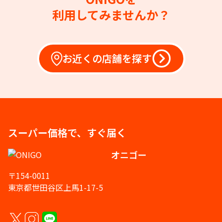
利用してみませんか？
お近くの店舗を探す
スーパー価格で、すぐ届く
オニゴー
〒154-0011
東京都世田谷区上馬1-17-5