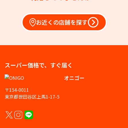
お近くの店舗を探す
スーパー価格で、すぐ届く
オニゴー
〒154-0011
東京都世田谷区上馬1-17-5