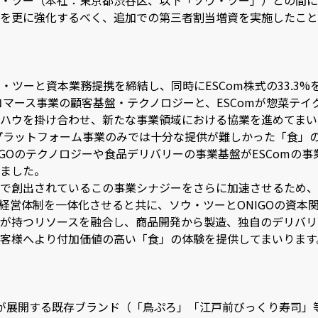
・ツー（本社：東京都渋谷区、以下「ソウ・ツー」）との間に
を更に強化するべく、追加での第三者割当増資を実施したこと
にソウ・ツーと資本業務提携を締結し、同時にESCom株式の33.
クコマース事業の顧客基盤・テクノロジーと、ESComが惣菜テ
ハウを掛け合わせ、新たな事業領域における協業を進めてまい
のプラットフォーム事業のみでは十分な提供が難しかった「食」の
IGOのテクノロジーや食品デリバリーの事業基盤がESComの
ました。
で創出されているこの事業シナジーをさらに加速させるため、ON
し、経営体制を一体化させると共に、ソウ・ツーとONIGOの資
が持つリソースを融合し、商品開発から製造、独自のデリバリ
客様へより付加価値の高い「食」の体験を提供してまいります
Comが展開する既存ブランド（「鳥ぷろ」「江戸前びっくり寿司