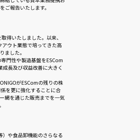
締結している資本業務提携お
をご報告いたします。
3%を取得いたしました。以来、
イクアウト業態で培ってきた高
りました。
専門性や製造基盤をESCom
事業成長及び収益改善に大きく
IGOがESComの残りの株
本関係を更に強化することに合
ー網を通じた販売までを一気
。
」等）や食品卸機能のさらなる